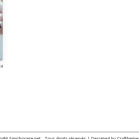
24
ight Smichoraire.net - Tous droits réservés
| Designed by
Craftheme